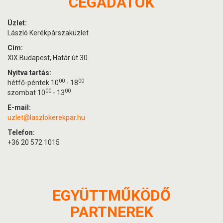
CÉGADATOK
Üzlet:
László Kerékpárszaküzlet
Cím:
XIX Budapest, Határ út 30.
Nyitva tartás:
00
00
hétfő-péntek 10
- 18
00
00
szombat 10
- 13
E-mail:
uzlet@laszlokerekpar.hu
Telefon:
+36 20 572 1015
EGYÜTTMŰKÖDŐ
PARTNEREK