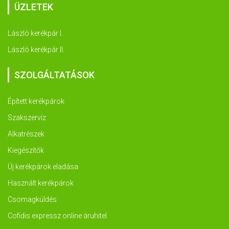
ÜZLETEK
László kerékpár I.
László kerékpár II.
SZOLGÁLTATÁSOK
Épített kerékpárok
Szakszervíz
Alkatrészek
Kiegészítők
Új kerékpárok eladása
Használt kerékpárok
Csomagküldés
Cofidis expressz online áruhitel