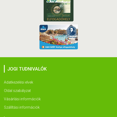
JOGI TUDNIVALÓK
Adatkezelési elvek
Oldal szabályzat
Vásárlási információk
Szállítási információk