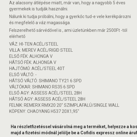
Az alacsony átlépése miatt, már van, hogy a nagyobb 5 éves
gyermekek is tudják használni.
Nálunk ki tudja próbálni, hogy a gyerkőc tud-e vele kerékpározni
és megfelelő a váz magassága.
Felszerelhető sárvédővel is , ami üzletünkben már 2500Ft -tól
elérhető
VÁZ: HI-TEN ACÉL/STEEL
VILLA: MEREV ACÉL/RIGID STEEL
ELSŐ FÉK: ALHONGA V
HÁTSÓ FÉK: ALHONGA V
HAJTÓMŰ: ACÉL/STEEL 40T
ELSŐ VÁLTÓ: -
HÁTSÓ VÁLTÓ: SHIMANO TY21 6 SPD
VÁLTÓKAR: SHIMANO RS35 6 SPD
ELSŐ AGY: ASSESS ACÉL/STEEL 28H
HÁTSÓ AGY: ASSESS ACÉL/STEEL 28H
FELNIK: REMERX RMX20 20" SZIMPLAFALÚ/SINGLE WALL
KÖPENY: CHAOYANG H537 20X1,95"
Ha részletfizetéssel vásárolná meg a terméket, helyezze a ko
majd a fizetési módnál jelölje be a Cofidis expressz online áruh