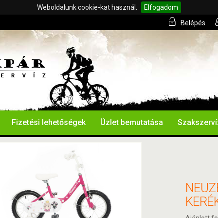
Weboldalunk cookie-kat használ.
Elfogadom
Belépés
Fizetési lehetőségek
Üzlet bemutatása
Szakszerví
NEUZ
KERÉ