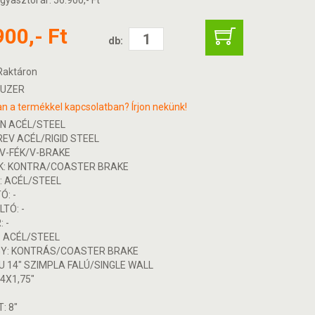
gyasztói ár: 56.900,- Ft
900,- Ft
db:
aktáron
UZER
n a termékkel kapcsolatban? Írjon nekünk!
EN ACÉL/STEEL
REV ACÉL/RIGID STEEL
 V-FÉK/V-BRAKE
K: KONTRA/COASTER BRAKE
 ACÉL/STEEL
Ó: -
TÓ: -
 -
: ACÉL/STEEL
Y: KONTRÁS/COASTER BRAKE
LU 14" SZIMPLA FALÚ/SINGLE WALL
4X1,75"
: 8"