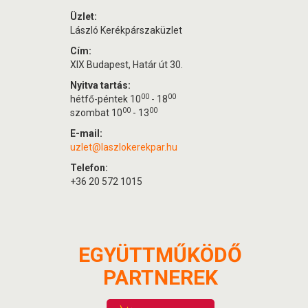
Üzlet:
László Kerékpárszaküzlet
Cím:
XIX Budapest, Határ út 30.
Nyitva tartás:
00
00
hétfő-péntek 10
- 18
00
00
szombat 10
- 13
E-mail:
uzlet@laszlokerekpar.hu
Telefon:
+36 20 572 1015
EGYÜTTMŰKÖDŐ
PARTNEREK