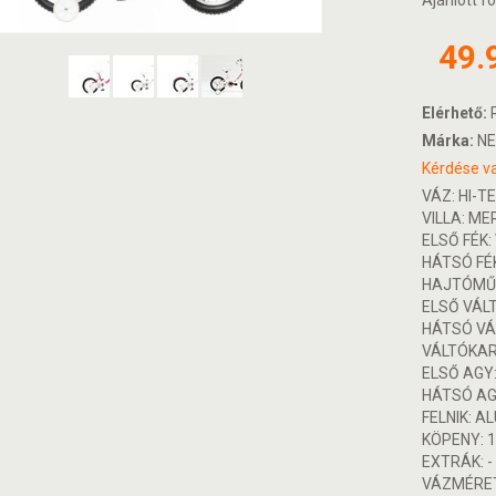
Ajánlott fo
49.
Elérhető:
R
Márka:
NE
Kérdése va
VÁZ: HI-T
VILLA: ME
ELSŐ FÉK:
HÁTSÓ FÉ
HAJTÓMŰ:
ELSŐ VÁLT
HÁTSÓ VÁL
VÁLTÓKAR:
ELSŐ AGY
HÁTSÓ AG
FELNIK: A
KÖPENY: 1
EXTRÁK: -
VÁZMÉRET