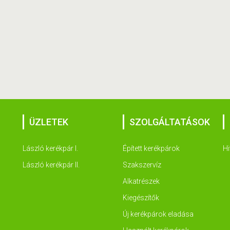
ÜZLETEK
SZOLGÁLTATÁSOK
László kerékpár I.
Épített kerékpárok
Hi
László kerékpár II.
Szakszervíz
Alkatrészek
Kiegészítők
Új kerékpárok eladása