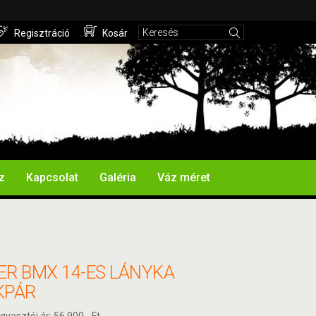
Regisztráció
Kosár
z
Kapcsolat
Galéria
Váz méret
ER BMX 14-ES LÁNYKA
KPÁR