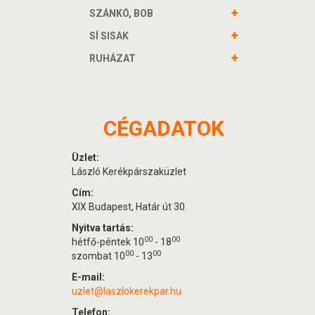
SZÁNKÓ, BOB
SÍ SISAK
RUHÁZAT
CÉGADATOK
Üzlet:
László Kerékpárszaküzlet
Cím:
XIX Budapest, Határ út 30.
Nyitva tartás:
00
00
hétfő-péntek 10
- 18
00
00
szombat 10
- 13
E-mail:
uzlet@laszlokerekpar.hu
Telefon: