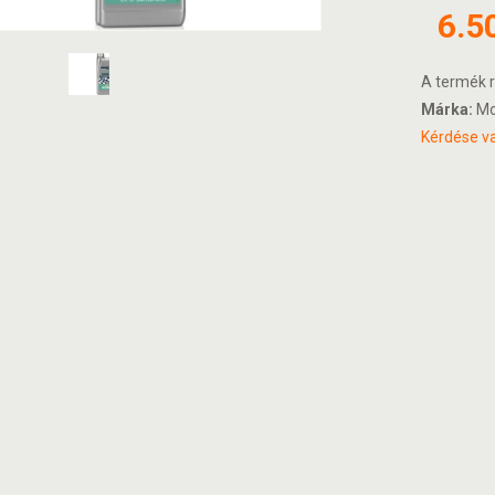
6.5
A termék r
Márka:
Mo
Kérdése va