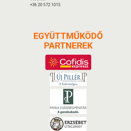
+36 20 572 1015
EGYÜTTMŰKÖDŐ
PARTNEREK