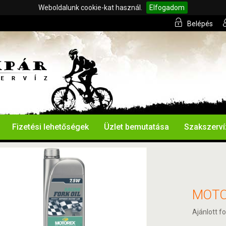
Weboldalunk cookie-kat használ.
Elfogadom
Belépés
Fizetési lehetőségek
Üzlet bemutatása
Szakszerví
MOTO
Ajánlott fo