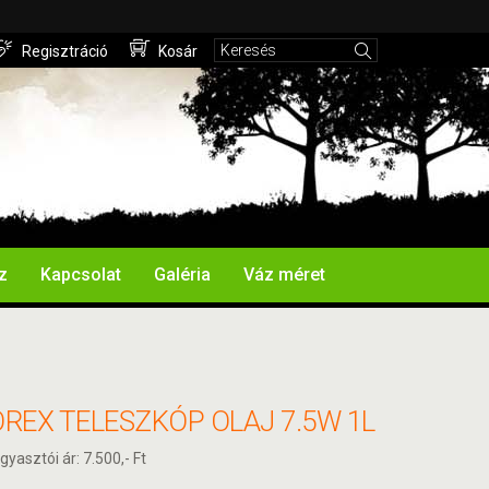
Regisztráció
Kosár
z
Kapcsolat
Galéria
Váz méret
REX TELESZKÓP OLAJ 7.5W 1L
gyasztói ár: 7.500,- Ft