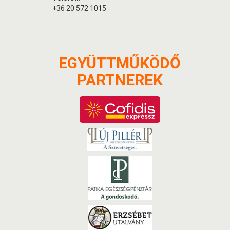
+36 20 572 1015
EGYÜTTMŰKÖDŐ
PARTNEREK