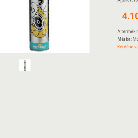
Ajánlott fo
4.1
A termék r
Márka:
Mo
Kérdése va