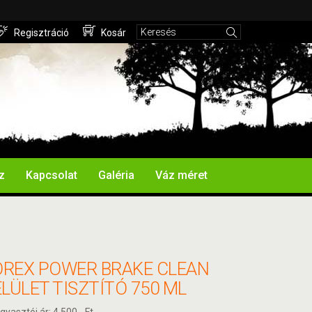
Regisztráció
Kosár
z
Kapcsolat
Galéria
Váz méret
REX POWER BRAKE CLEAN
LÜLET TISZTÍTÓ 750 ML