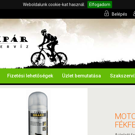
Weboldalunk cookie-kat használ.
Elfogadom
Belépés
Fizetési lehetőségek
Üzlet bemutatása
Szakszerví
MOTO
FÉKFE