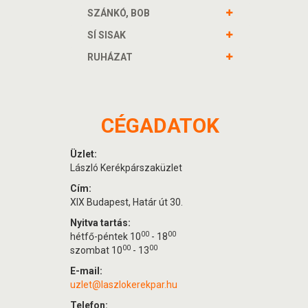
SZÁNKÓ, BOB
SÍ SISAK
RUHÁZAT
CÉGADATOK
Üzlet:
László Kerékpárszaküzlet
Cím:
XIX Budapest, Határ út 30.
Nyitva tartás:
00
00
hétfő-péntek 10
- 18
00
00
szombat 10
- 13
E-mail:
uzlet@laszlokerekpar.hu
Telefon: