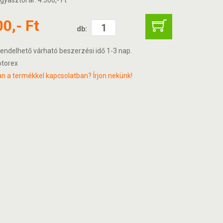
gyasztói ár: 4.500,- Ft
00,- Ft
db:
endelhető várható beszerzési idő 1-3 nap.
torex
n a termékkel kapcsolatban? Írjon nekünk!