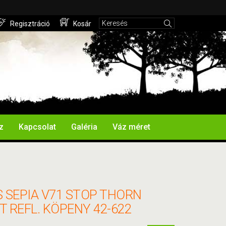
Regisztráció
Kosár
z
Kapcsolat
Galéria
Váz méret
 SEPIA V71 STOP THORN
 REFL. KÖPENY 42-622