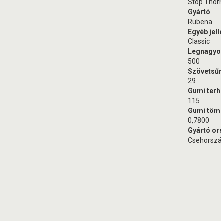
Stop Thor
Gyártó
Rubena
Egyéb jel
Classic
Legnagyo
500
Szövetsűr
29
Gumi terh
115
Gumi töm
0,7800
Gyártó or
Csehorsz