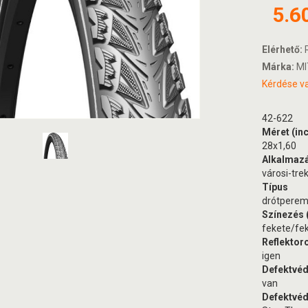
5.6
Elérhető:
R
Márka:
MI
Kérdése va
42-622
Méret (in
28x1,60
Alkalmaz
városi-tre
Típus
drótpere
Színezés (
fekete/fe
Reflektoro
igen
Defektvé
van
Defektvéd