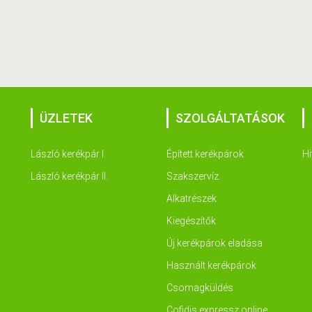
ÜZLETEK
SZOLGÁLTATÁSOK
László kerékpár I.
Épített kerékpárok
Hi
László kerékpár II.
Szakszervíz
Alkatrészek
Kiegészítők
Új kerékpárok eladása
Használt kerékpárok
Csomagküldés
Cofidis expressz online