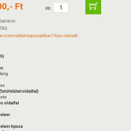
00,- Ft
db:
aktáron
TAS
n a termékkel kapcsolatban? Írjon nekünk!
ch)
ás
kking
mes
futófelület/oldalfal)
kete
s oldalfal
delem
elem típusa