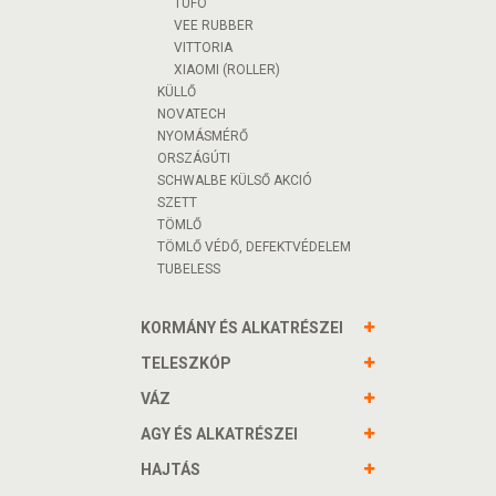
TUFO
VEE RUBBER
VITTORIA
XIAOMI (ROLLER)
KÜLLŐ
NOVATECH
NYOMÁSMÉRŐ
ORSZÁGÚTI
SCHWALBE KÜLSŐ AKCIÓ
SZETT
TÖMLŐ
TÖMLŐ VÉDŐ, DEFEKTVÉDELEM
TUBELESS
KORMÁNY ÉS ALKATRÉSZEI
TELESZKÓP
VÁZ
AGY ÉS ALKATRÉSZEI
HAJTÁS