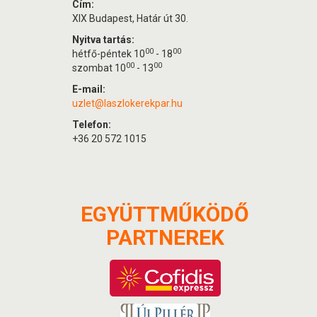
Cím:
XIX Budapest, Határ út 30.
Nyitva tartás:
00
00
hétfő-péntek 10
- 18
00
00
szombat 10
- 13
E-mail:
uzlet@laszlokerekpar.hu
Telefon:
+36 20 572 1015
EGYÜTTMŰKÖDŐ
PARTNEREK