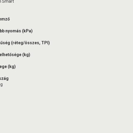
n Smart
lemző
bb nyomás (kPa)
űség (réteg/összes, TPI)
elhetősége (kg)
ege (kg)
szág
ág