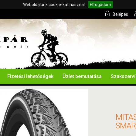
Weboldalunk cookie-kat használ.
Elfogadom
Belépés
Fizetési lehetőségek
Üzlet bemutatása
Szakszerví
MITAS
SMART