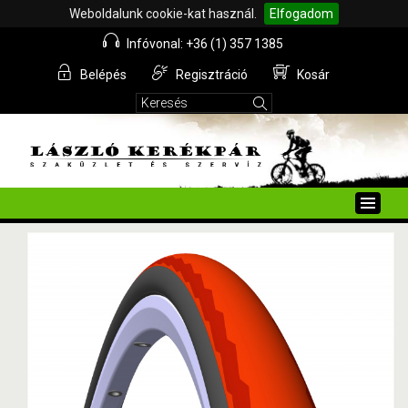
Weboldalunk cookie-kat használ.
Elfogadom
Infóvonal: +36 (1) 357 1385
Belépés
Regisztráció
Kosár
Toggle
naviga