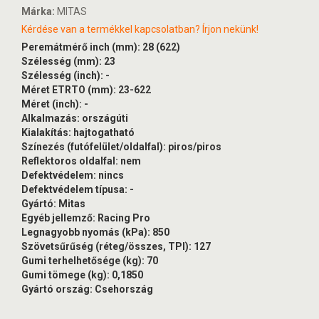
Márka:
MITAS
Kérdése van a termékkel kapcsolatban? Írjon nekünk!
Peremátmérő inch (mm): 28 (622)
Szélesség (mm): 23
Szélesség (inch): -
Méret ETRTO (mm): 23-622
Méret (inch): -
Alkalmazás: országúti
Kialakítás: hajtogatható
Színezés (futófelület/oldalfal): piros/piros
Reflektoros oldalfal: nem
Defektvédelem: nincs
Defektvédelem típusa: -
Gyártó: Mitas
Egyéb jellemző: Racing Pro
Legnagyobb nyomás (kPa): 850
Szövetsűrűség (réteg/összes, TPI): 127
Gumi terhelhetősége (kg): 70
Gumi tömege (kg): 0,1850
Gyártó ország: Csehország