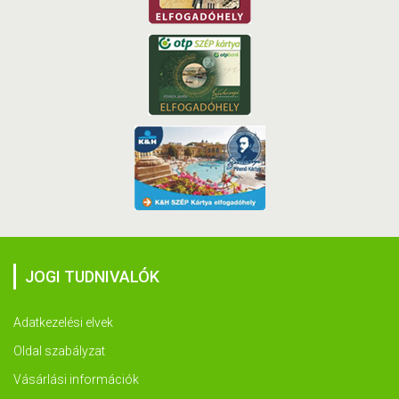
JOGI TUDNIVALÓK
Adatkezelési elvek
Oldal szabályzat
Vásárlási információk