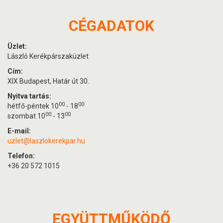
CÉGADATOK
Üzlet:
László Kerékpárszaküzlet
Cím:
XIX Budapest, Határ út 30.
Nyitva tartás:
00
00
hétfő-péntek 10
- 18
00
00
szombat 10
- 13
E-mail:
uzlet@laszlokerekpar.hu
Telefon:
+36 20 572 1015
EGYÜTTMŰKÖDŐ