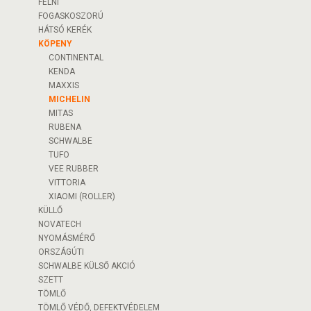
FELNI
FOGASKOSZORÚ
HÁTSÓ KERÉK
KÖPENY
CONTINENTAL
KENDA
MAXXIS
MICHELIN
MITAS
RUBENA
SCHWALBE
TUFO
VEE RUBBER
VITTORIA
XIAOMI (ROLLER)
KÜLLŐ
NOVATECH
NYOMÁSMÉRŐ
ORSZÁGÚTI
SCHWALBE KÜLSŐ AKCIÓ
SZETT
TÖMLŐ
TÖMLŐ VÉDŐ, DEFEKTVÉDELEM