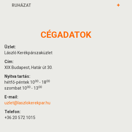
RUHÁZAT
CÉGADATOK
Üzlet:
László Kerékpárszaküzlet
Cím:
XIX Budapest, Határ út 30.
Nyitva tartás:
00
00
hétfő-péntek 10
- 18
00
00
szombat 10
- 13
E-mail:
uzlet@laszlokerekpar.hu
Telefon:
+36 20 572 1015