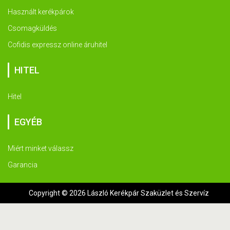
Használt kerékpárok
Csomagküldés
Cofidis expressz online áruhitel
HITEL
Hitel
EGYÉB
Miért minket válassz
Garancia
Copyright © 2026 László Kerékpár Szaküzlet és Szervíz