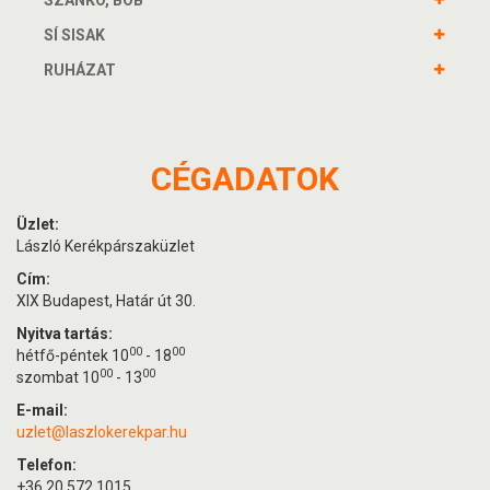
SÍ SISAK
RUHÁZAT
CÉGADATOK
Üzlet:
László Kerékpárszaküzlet
Cím:
XIX Budapest, Határ út 30.
Nyitva tartás:
00
00
hétfő-péntek 10
- 18
00
00
szombat 10
- 13
E-mail:
uzlet@laszlokerekpar.hu
Telefon:
+36 20 572 1015