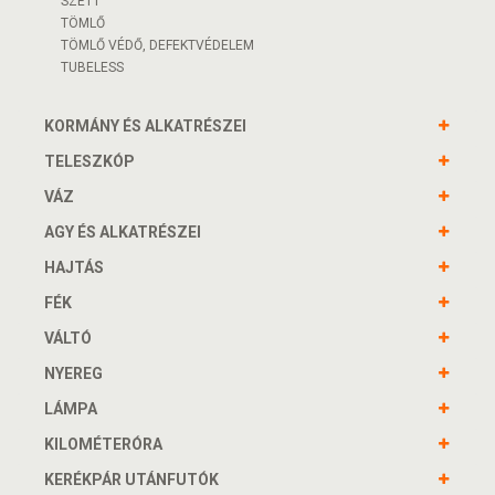
SZETT
TÖMLŐ
TÖMLŐ VÉDŐ, DEFEKTVÉDELEM
TUBELESS
KORMÁNY ÉS ALKATRÉSZEI
TELESZKÓP
VÁZ
AGY ÉS ALKATRÉSZEI
HAJTÁS
FÉK
VÁLTÓ
NYEREG
LÁMPA
KILOMÉTERÓRA
KERÉKPÁR UTÁNFUTÓK