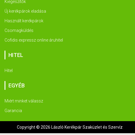
Kiegészítők
Új kerékpárok eladása
Használt kerékpárok
Csomagküldés
Cofidis expressz online áruhitel
HITEL
Hitel
EGYÉB
Miért minket válassz
Garancia
Copyright © 2026 László Kerékpár Szaküzlet és Szervíz