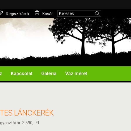
Regisztráció
Kosár
z
Kapcsolat
Galéria
Váz méret
TES LÁNCKERÉK
gyasztói ár: 3.590,- Ft