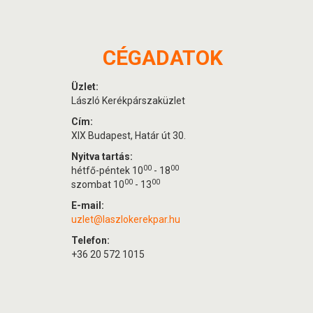
CÉGADATOK
Üzlet:
László Kerékpárszaküzlet
Cím:
XIX Budapest, Határ út 30.
Nyitva tartás:
00
00
hétfő-péntek 10
- 18
00
00
szombat 10
- 13
E-mail:
uzlet@laszlokerekpar.hu
Telefon:
+36 20 572 1015