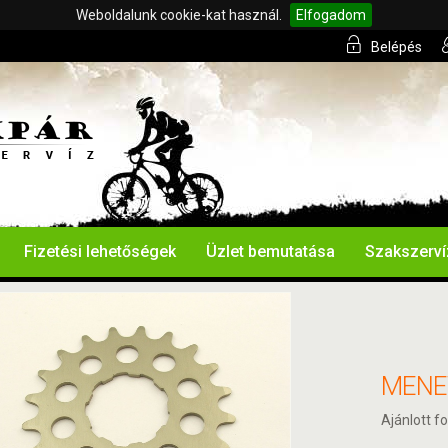
Weboldalunk cookie-kat használ.
Elfogadom
Belépés
Fizetési lehetőségek
Üzlet bemutatása
Szakszerví
MENE
Ajánlott fo