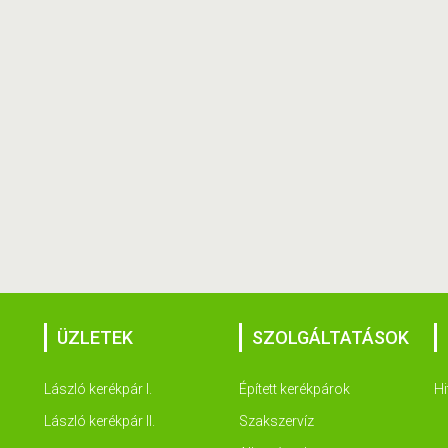
ÜZLETEK
SZOLGÁLTATÁSOK
László kerékpár I.
Épített kerékpárok
Hi
László kerékpár II.
Szakszervíz