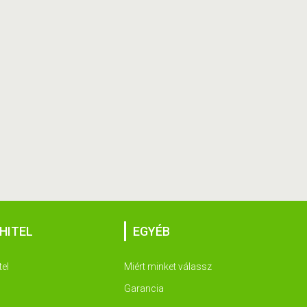
HITEL
EGYÉB
tel
Miért minket válassz
Garancia