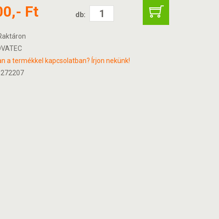
00,- Ft
db:
aktáron
VATEC
n a termékkel kapcsolatban? Írjon nekünk!
 272207