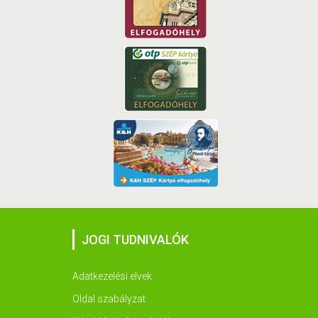
JOGI TUDNIVALÓK
Adatkezelési elvek
Oldal szabályzat