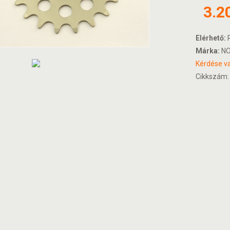
3.2
Elérhető:
R
Márka:
NO
Kérdése va
Cikkszám: