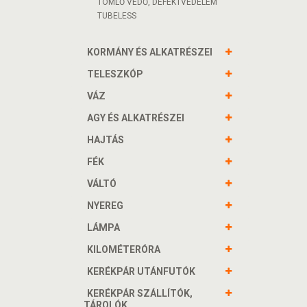
TÖMLŐ VÉDŐ, DEFEKTVÉDELEM
TUBELESS
KORMÁNY ÉS ALKATRÉSZEI
TELESZKÓP
VÁZ
AGY ÉS ALKATRÉSZEI
HAJTÁS
FÉK
VÁLTÓ
NYEREG
LÁMPA
KILOMÉTERÓRA
KERÉKPÁR UTÁNFUTÓK
KERÉKPÁR SZÁLLÍTÓK,
TÁROLÓK