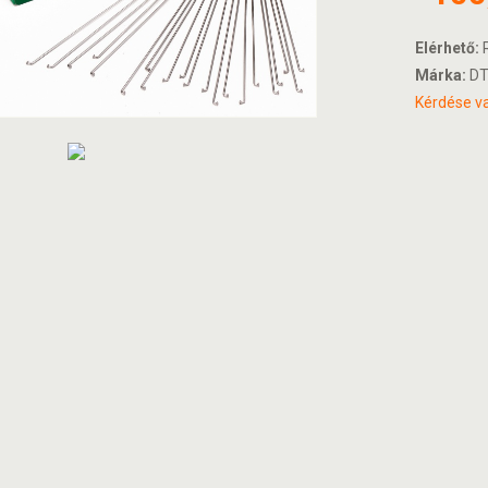
Elérhető:
R
Márka:
D
Kérdése va