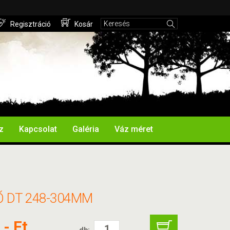
Regisztráció
Kosár
z
Kapcsolat
Galéria
Váz méret
Ő DT 248-304MM
,- Ft
db: