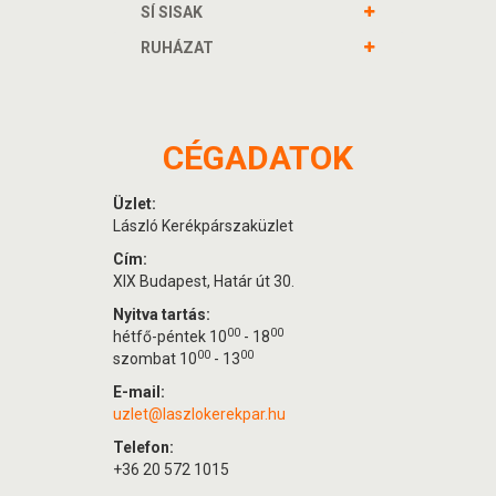
SÍ SISAK
RUHÁZAT
CÉGADATOK
Üzlet:
László Kerékpárszaküzlet
Cím:
XIX Budapest, Határ út 30.
Nyitva tartás:
00
00
hétfő-péntek 10
- 18
00
00
szombat 10
- 13
E-mail:
uzlet@laszlokerekpar.hu
Telefon:
+36 20 572 1015