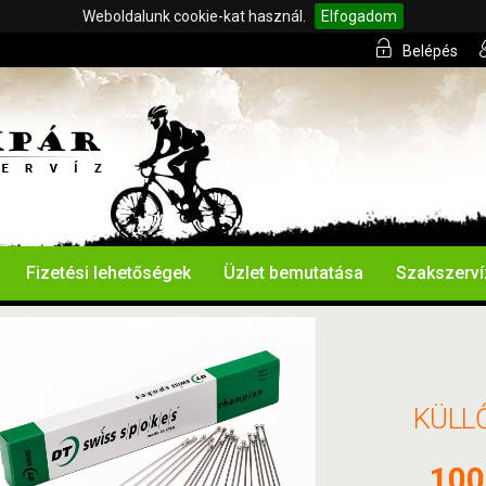
Weboldalunk cookie-kat használ.
Elfogadom
Belépés
Fizetési lehetőségek
Üzlet bemutatása
Szakszerví
KÜLL
100