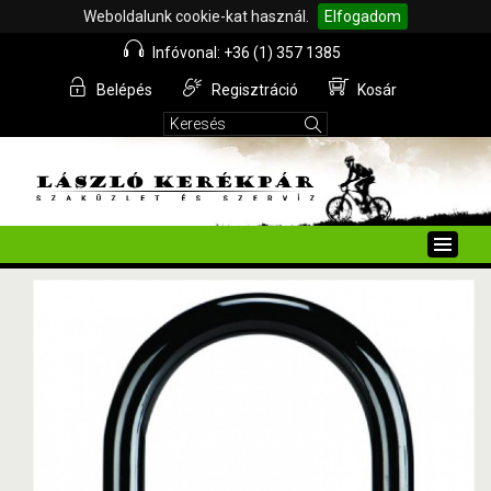
Weboldalunk cookie-kat használ.
Elfogadom
Infóvonal: +36 (1) 357 1385
Belépés
Regisztráció
Kosár
Toggle
naviga