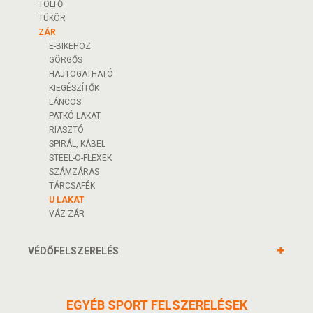
TÖLTŐ
TÜKÖR
ZÁR
E-BIKEHOZ
GÖRGŐS
HAJTOGATHATÓ
KIEGÉSZÍTŐK
LÁNCOS
PATKÓ LAKAT
RIASZTÓ
SPIRÁL, KÁBEL
STEEL-O-FLEXEK
SZÁMZÁRAS
TÁRCSAFÉK
U LAKAT
VÁZ-ZÁR
VÉDŐFELSZERELÉS
EGYÉB SPORT FELSZERELÉSEK