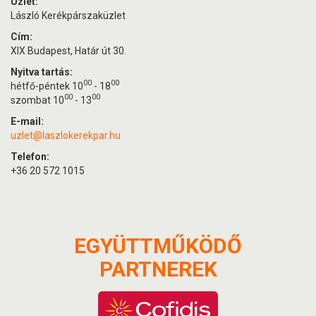
Üzlet:
László Kerékpárszaküzlet
Cím:
XIX Budapest, Határ út 30.
Nyitva tartás:
00
00
hétfő-péntek 10
- 18
00
00
szombat 10
- 13
E-mail:
uzlet@laszlokerekpar.hu
Telefon:
+36 20 572 1015
EGYÜTTMŰKÖDŐ
PARTNEREK