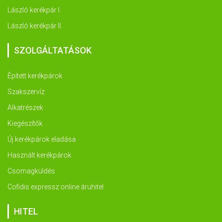
László kerékpár I.
László kerékpár II.
SZOLGÁLTATÁSOK
Épített kerékpárok
Szakszervíz
Alkatrészek
Kiegészítők
Új kerékpárok eladása
Használt kerékpárok
Csomagküldés
Cofidis expressz online áruhitel
HITEL