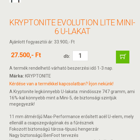
KRYPTONITE EVOLUTION LITE MINI-
6 U-LAKAT
Ajánlott fogyasztói ár: 33.900,- Ft
27.500,- Ft
db:
A termék rendelhető várható beszerzési idő 1-3 nap.
Márka:
KRYPTONITE
Kérdése van a termékkel kapcsolatban? Írjon nekünk!
A Kryptonite legkönnyebb U-lakata: mindössze 747 gramm, ami
16%-kal könnyebb mint a Mini-5, de biztonsági szintjük
megegyezik!
11 mm átmérőjű Max-Performance erősített acél U-elem, mely
ellenáll a csapszegvágónak és a fűrésznek
Fokozott biztonságú tárcsa-típusú hengerzár
Nagy biztonságú BenFoot tervezés