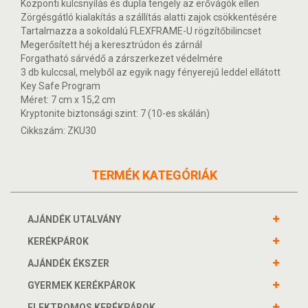
Központi kulcsnyílás és dupla tengely az erővágók ellen
Zörgésgátló kialakítás a szállítás alatti zajok csökkentésére
Tartalmazza a sokoldalú FLEXFRAME-U rögzítőbilincset
Megerősített héj a keresztrúdon és zárnál
Forgatható sárvédő a zárszerkezet védelmére
3 db kulccsal, melyből az egyik nagy fényerejű leddel ellátott
Key Safe Program
Méret: 7 cm x 15,2 cm
Kryptonite biztonsági szint: 7 (10-es skálán)
Cikkszám: ZKU30
TERMÉK KATEGÓRIÁK
AJÁNDÉK UTALVÁNY
KERÉKPÁROK
AJÁNDÉK ÉKSZER
GYERMEK KERÉKPÁROK
ELEKTROMOS KERÉKPÁROK