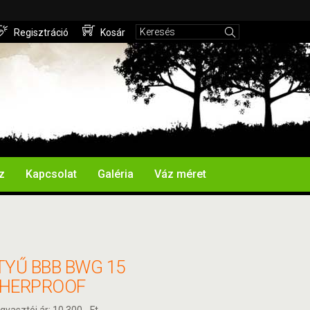
Regisztráció
Kosár
z
Kapcsolat
Galéria
Váz méret
TYŰ BBB BWG 15
HERPROOF