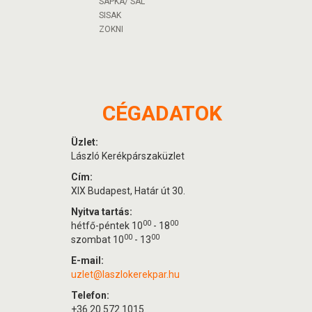
SAPKA/ SÁL
SISAK
ZOKNI
CÉGADATOK
Üzlet:
László Kerékpárszaküzlet
Cím:
XIX Budapest, Határ út 30.
Nyitva tartás:
00
00
hétfő-péntek 10
- 18
00
00
szombat 10
- 13
E-mail:
uzlet@laszlokerekpar.hu
Telefon:
+36 20 572 1015