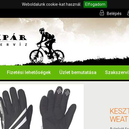
Weboldalunk cookie-kat használ.
Elfogadom
Belépés
Fizetési lehetőségek
Üzlet bemutatása
Szakszerví
KESZ
WEAT