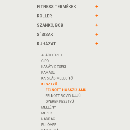
FITNESS TERMÉKEK
ROLLER
SZÁNKÓ, BOB
SÍ SISAK
RUHÁZAT
ALÁÖLTÖZET
CIPŐ
KABÁT/ DZSEKI
KAMÁSLI
KAR/LÁB MELEGÍTŐ
KESZTYŰ
FELNŐTT HOSSZÚ UJJÚ
FELNŐTT RÖVID UJJÚ
GYEREK KESZTYŰ
MELLÉNY
MEZEK
NADRÁG
PULÓVER