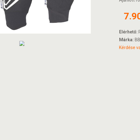
Ajánlott fo
7.9
Elérhető:
R
Márka:
BB
Kérdése va