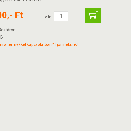
gyasztói ár: 10.300,- Ft
00,- Ft
db:
aktáron
B
n a termékkel kapcsolatban? Írjon nekünk!