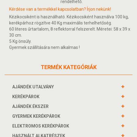
rendelhető.
Kérdése van a termékkel kapcsolatban? Írjon nekünk!
Kézikocsiként is használható. Kézikocsiként használva 100 kg,
kerékpárhoz rögzítve 40 Kg maximális terhelhetőség.
60 literes űrtartalom, 8 reflektorral felszerelt. Méretei: 58 x 39 x
30 cm.
5 Kg önsúly.
Gyermek szállítására nem alkalmas !
TERMÉK KATEGÓRIÁK
AJÁNDÉK UTALVÁNY
KERÉKPÁROK
AJÁNDÉK ÉKSZER
GYERMEK KERÉKPÁROK
ELEKTROMOS KERÉKPÁROK
HASZNÁLT ALKATRÉSZEK