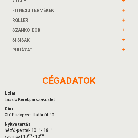
ZYCLE
FITNESS TERMÉKEK
ROLLER
SZÁNKÓ, BOB
SÍ SISAK
RUHÁZAT
CÉGADATOK
Üzlet:
László Kerékpárszaküzlet
Cím:
XIX Budapest, Határ út 30.
Nyitva tartás:
00
00
hétfő-péntek 10
- 18
00
00
szombat 10
- 13