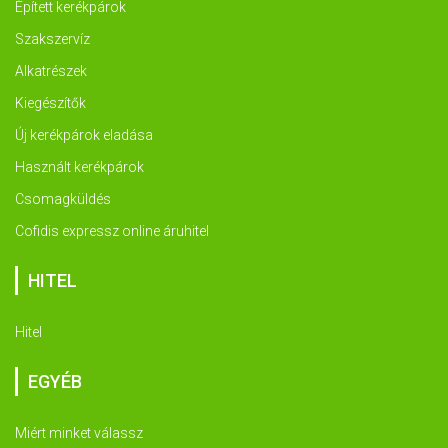
Épített kerékpárok
Szakszervíz
Alkatrészek
Kiegészítők
Új kerékpárok eladása
Használt kerékpárok
Csomagküldés
Cofidis expressz online áruhitel
HITEL
Hitel
EGYÉB
Miért minket válassz