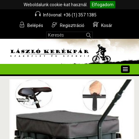
Weboldalunk cookie-kat használ.
Elfogadom
Infóvonal: +36 (1) 357 1385
Belépés
Regisztráció
Kosár
Toggle
naviga