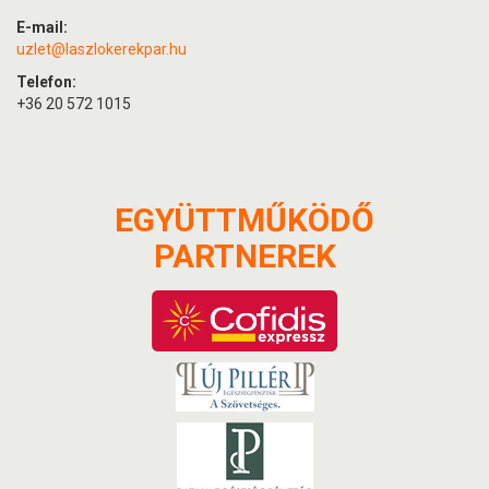
E-mail:
uzlet@laszlokerekpar.hu
Telefon:
+36 20 572 1015
EGYÜTTMŰKÖDŐ
PARTNEREK