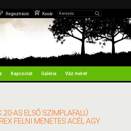
Regisztráció
Kosár
z
Kapcsolat
Galéria
Váz méret
 20-AS ELSŐ SZIMPLAFALÚ
REX FELNI MENETES ACÉL AGY