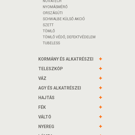
NOVATECH
NYOMÁSMÉRŐ
ORSZÁGÚTI
SCHWALBE KÜLSŐ AKCIÓ
SZETT
TÖMLŐ
TÖMLŐ VÉDŐ, DEFEKTVÉDELEM
TUBELESS
KORMÁNY ÉS ALKATRÉSZEI
TELESZKÓP
VÁZ
AGY ÉS ALKATRÉSZEI
HAJTÁS
FÉK
VÁLTÓ
NYEREG