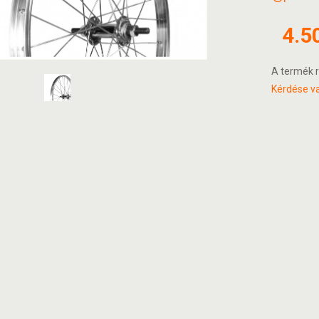
4.5
A termék r
Kérdése va