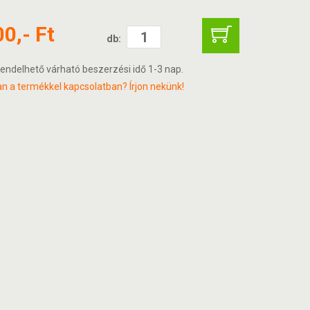
00,- Ft
db:
endelhető várható beszerzési idő 1-3 nap.
n a termékkel kapcsolatban? Írjon nekünk!