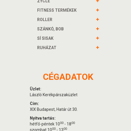
ZYCLE
FITNESS TERMÉKEK
ROLLER
SZÁNKÓ, BOB
SÍ SISAK
RUHÁZAT
CÉGADATOK
Üzlet:
László Kerékpárszaküzlet
Cím:
XIX Budapest, Határ út 30.
Nyitva tartás:
00
00
hétfő-péntek 10
- 18
00
00
szombat 10
- 13