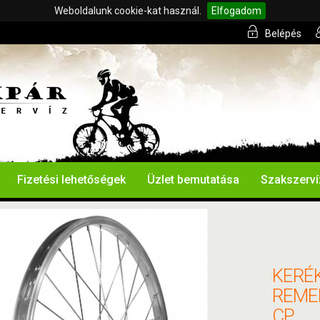
Weboldalunk cookie-kat használ.
Elfogadom
Belépés
Fizetési lehetőségek
Üzlet bemutatása
Szakszerví
KERÉK
REME
CP