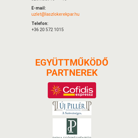
E-mail:
uzlet@laszlokerekpar.hu
Telefon:
+36 20 572 1015
EGYÜTTMŰKÖDŐ
PARTNEREK