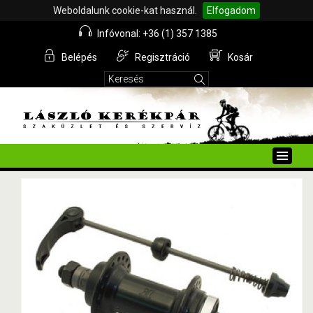
Weboldalunk cookie-kat használ.
Elfogadom
Infóvonal: +36 (1) 357 1385
Belépés
Regisztráció
Kosár
Toggle
naviga