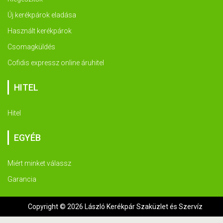
Új kerékpárok eladása
Használt kerékpárok
Csomagküldés
Cofidis expressz online áruhitel
HITEL
Hitel
EGYÉB
Miért minket válassz
Garancia
Copyright © 2026 László Kerékpár Szaküzlet és Szervíz