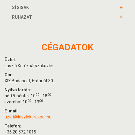
SÍ SISAK
RUHÁZAT
CÉGADATOK
Üzlet:
László Kerékpárszaküzlet
Cím:
XIX Budapest, Határ út 30.
Nyitva tartás:
00
00
hétfő-péntek 10
- 18
00
00
szombat 10
- 13
E-mail:
uzlet@laszlokerekpar.hu
Telefon:
+36 20 572 1015