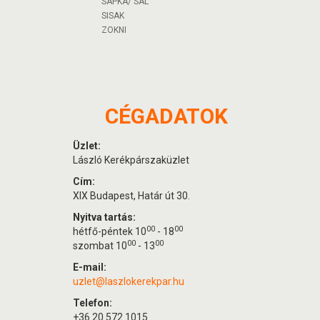
SAPKA/ SÁL
SISAK
ZOKNI
CÉGADATOK
Üzlet:
László Kerékpárszaküzlet
Cím:
XIX Budapest, Határ út 30.
Nyitva tartás:
00
00
hétfő-péntek 10
- 18
00
00
szombat 10
- 13
E-mail:
uzlet@laszlokerekpar.hu
Telefon:
+36 20 572 1015