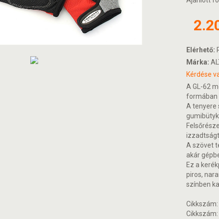
Ajánlott fo
2.2
Elérhető:
R
Márka:
AL
Kérdése va
A GL-62 m
formában 
A tenyere 
gumibütyk
Felsőrésze
izzadtságt
A szövet t
akár gépb
Ez a kerék
piros, nar
színben k
Cikkszám:
Cikkszám: