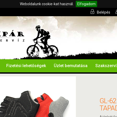
Weboldalunk cookie-kat használ.
Elfogadom
Belépés
Fizetési lehetőségek
Üzlet bemutatása
Szakszerví
GL-6
TAPA