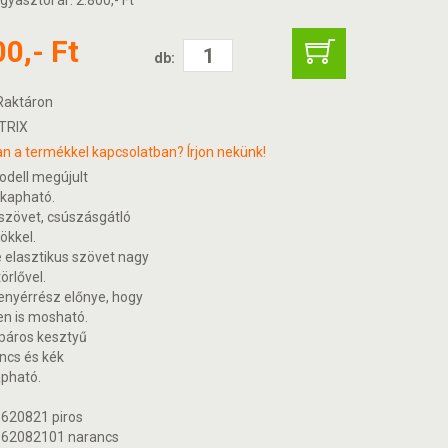
gyasztói ár: 2.800,- Ft
00,- Ft
db:
aktáron
TRIX
n a termékkel kapcsolatban? Írjon nekünk!
odell megújult
kapható.
szövet, csúszásgátló
ökkel.
 elasztikus szövet nagy
örlővel.
enyérrész előnye, hogy
en is mosható.
páros kesztyű
ancs és kék
apható.
 620821 piros
 62082101 narancs