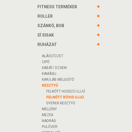
FITNESS TERMÉKEK
ROLLER
SZÁNKÓ, BOB
SÍ SISAK
RUHÁZAT
ALÁÖLTÖZET
CIPŐ
KABÁT/ DZSEKI
KAMÁSLI
KAR/LÁB MELEGÍTŐ
KESZTYŰ
FELNŐTT HOSSZÚ UJJÚ
FELNŐTT RÖVID UJJÚ
GYEREK KESZTYŰ
MELLÉNY
MEZEK
NADRÁG
PULÓVER