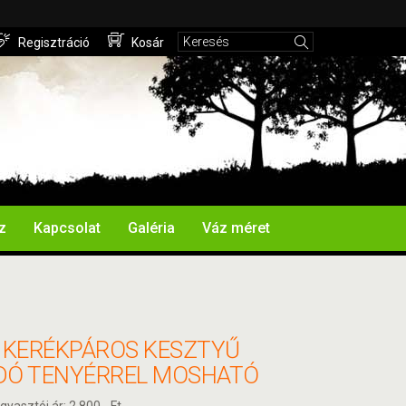
Regisztráció
Kosár
z
Kapcsolat
Galéria
Váz méret
2 KERÉKPÁROS KESZTYŰ
DÓ TENYÉRREL MOSHATÓ