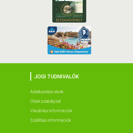
JOGI TUDNIVALÓK
Adatkezelési elvek
Oldal szabályzat
Vásárlási információk
Szállítási információk