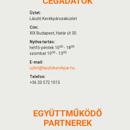
CÉGADATOK
Üzlet:
László Kerékpárszaküzlet
Cím:
XIX Budapest, Határ út 30.
Nyitva tartás:
00
00
hétfő-péntek 10
- 18
00
00
szombat 10
- 13
E-mail:
uzlet@laszlokerekpar.hu
Telefon:
+36 20 572 1015
EGYÜTTMŰKÖDŐ
PARTNEREK