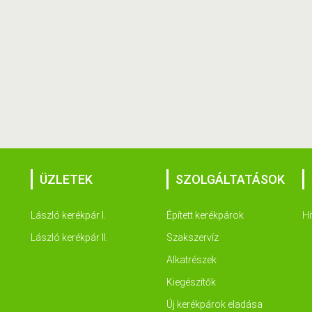
ÜZLETEK
SZOLGÁLTATÁSOK
László kerékpár I.
Épített kerékpárok
Hi
László kerékpár II.
Szakszervíz
Alkatrészek
Kiegészítők
Új kerékpárok eladása