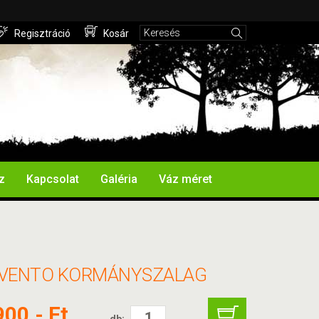
Regisztráció
Kosár
z
Kapcsolat
Galéria
Váz méret
K VENTO KORMÁNYSZALAG
900,- Ft
db: