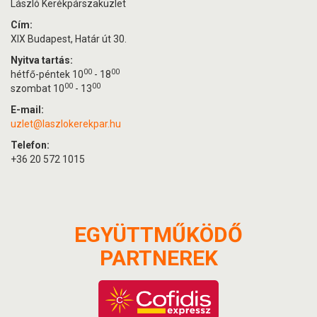
László Kerékpárszaküzlet
Cím:
XIX Budapest, Határ út 30.
Nyitva tartás:
00
00
hétfő-péntek 10
- 18
00
00
szombat 10
- 13
E-mail:
uzlet@laszlokerekpar.hu
Telefon:
+36 20 572 1015
EGYÜTTMŰKÖDŐ
PARTNEREK