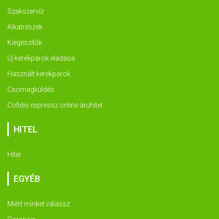
Szakszervíz
Alkatrészek
Kiegészítők
Új kerékpárok eladása
Használt kerékpárok
Csomagküldés
Cofidis expressz online áruhitel
HITEL
Hitel
EGYÉB
Miért minket válassz