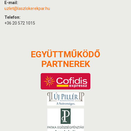
E-mail:
uzlet@laszlokerekpar.hu
Telefon:
+36 20 572 1015
EGYÜTTMŰKÖDŐ
PARTNEREK