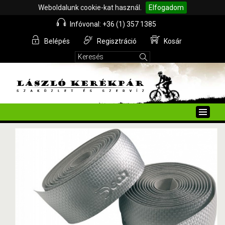
Weboldalunk cookie-kat használ.
Elfogadom
Infóvonal: +36 (1) 357 1385
Belépés
Regisztráció
Kosár
Toggle
naviga