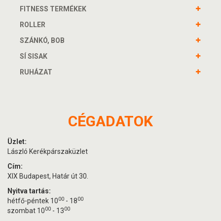
FITNESS TERMÉKEK
ROLLER
SZÁNKÓ, BOB
SÍ SISAK
RUHÁZAT
CÉGADATOK
Üzlet:
László Kerékpárszaküzlet
Cím:
XIX Budapest, Határ út 30.
Nyitva tartás:
00
00
hétfő-péntek 10
- 18
00
00
szombat 10
- 13