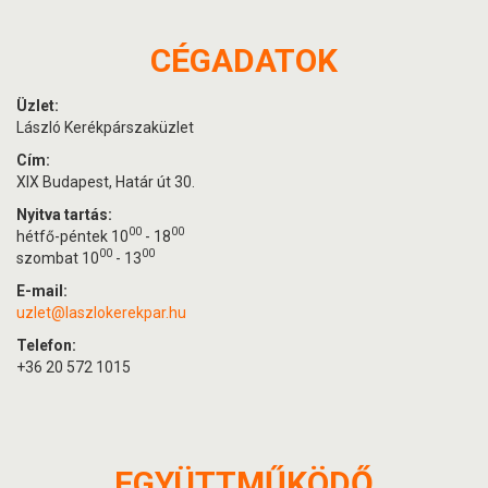
CÉGADATOK
Üzlet:
László Kerékpárszaküzlet
Cím:
XIX Budapest, Határ út 30.
Nyitva tartás:
00
00
hétfő-péntek 10
- 18
00
00
szombat 10
- 13
E-mail:
uzlet@laszlokerekpar.hu
Telefon:
+36 20 572 1015
EGYÜTTMŰKÖDŐ