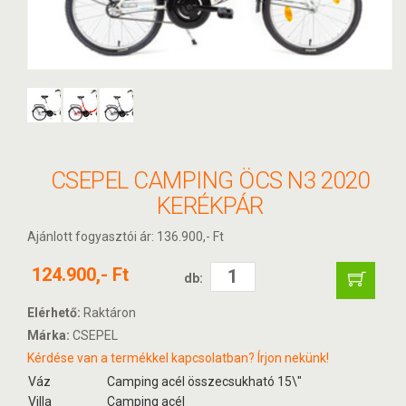
CSEPEL CAMPING ÖCS N3 2020
KERÉKPÁR
Ajánlott fogyasztói ár: 136.900,- Ft
124.900,- Ft
db:
Elérhető:
Raktáron
Márka:
CSEPEL
Kérdése van a termékkel kapcsolatban? Írjon nekünk!
Váz
Camping acél összecsukható 15\"
Villa
Camping acél