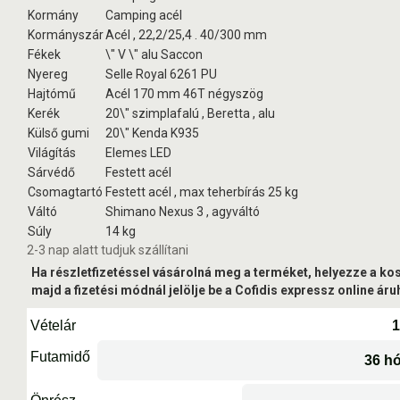
Kormány
Camping acél
Kormányszár
Acél , 22,2/25,4 . 40/300 mm
Fékek
\" V \" alu Saccon
Nyereg
Selle Royal 6261 PU
Hajtómű
Acél 170 mm 46T négyszög
Kerék
20\" szimplafalú , Beretta , alu
Külső gumi
20\" Kenda K935
Világítás
Elemes LED
Sárvédő
Festett acél
Csomagtartó
Festett acél , max teherbírás 25 kg
Váltó
Shimano Nexus 3 , agyváltó
Súly
14 kg
2-3 nap alatt tudjuk szállítani
Ha részletfizetéssel vásárolná meg a terméket, helyezze a ko
majd a fizetési módnál jelölje be a Cofidis expressz online áruh