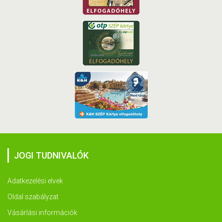
JOGI TUDNIVALÓK
Adatkezelési elvek
Oldal szabályzat
Vásárlási információk