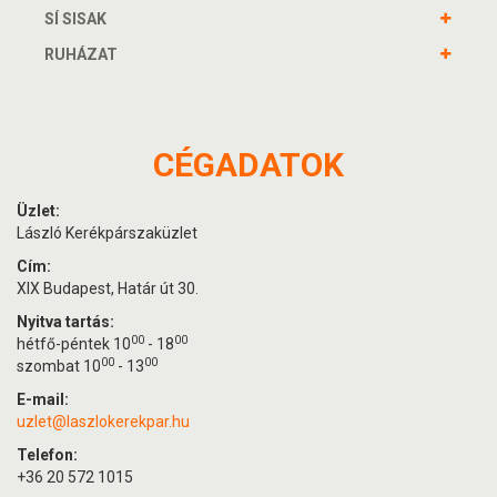
SÍ SISAK
RUHÁZAT
CÉGADATOK
Üzlet:
László Kerékpárszaküzlet
Cím:
XIX Budapest, Határ út 30.
Nyitva tartás:
00
00
hétfő-péntek 10
- 18
00
00
szombat 10
- 13
E-mail:
uzlet@laszlokerekpar.hu
Telefon:
+36 20 572 1015