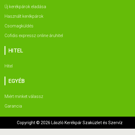
Új kerékpárok eladása
Használt kerékpárok
Csomagküldés
Cofidis expressz online áruhitel
HITEL
Hitel
EGYÉB
Miért minket válassz
Garancia
Copyright © 2026 László Kerékpár Szaküzlet és Szervíz