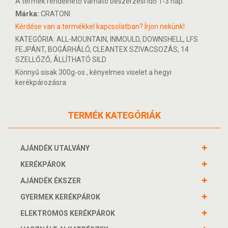
A termék rendelhető várható beszerzési idő 1-3 nap.
Márka:
CRATONI
Kérdése van a termékkel kapcsolatban? Írjon nekünk!
KATEGÓRIA: ALL-MOUNTAIN, INMOULD, DOWNSHELL, LFS
FEJPÁNT, BOGÁRHÁLÓ, CLEANTEX SZIVACSOZÁS, 14
SZELLŐZŐ, ÁLLÍTHATÓ SILD
Könnyű sisak 300g-os , kényelmes viselet a hegyi
kerékpározásra.
TERMÉK KATEGÓRIÁK
AJÁNDÉK UTALVÁNY
KERÉKPÁROK
AJÁNDÉK ÉKSZER
GYERMEK KERÉKPÁROK
ELEKTROMOS KERÉKPÁROK