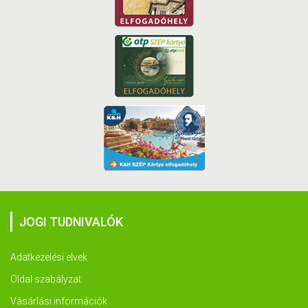
JOGI TUDNIVALÓK
Adatkezelési elvek
Oldal szabályzat
Vásárlási információk