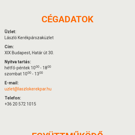
CÉGADATOK
Üzlet:
László Kerékpárszaküzlet
Cím:
XIX Budapest, Határ út 30.
Nyitva tartás:
00
00
hétfő-péntek 10
- 18
00
00
szombat 10
- 13
E-mail:
uzlet@laszlokerekpar.hu
Telefon:
+36 20 572 1015