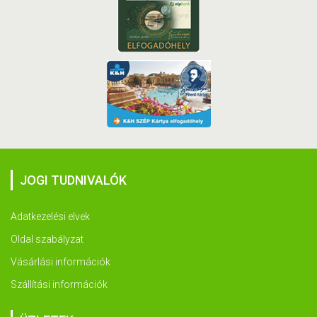
JOGI TUDNIVALÓK
Adatkezelési elvek
Oldal szabályzat
Vásárlási információk
Szállítási információk