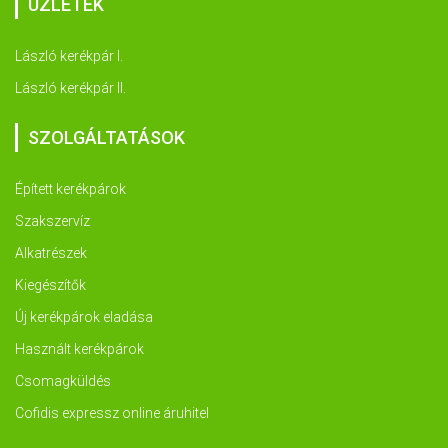
ÜZLETEK
László kerékpár I.
László kerékpár II.
SZOLGÁLTATÁSOK
Épített kerékpárok
Szakszervíz
Alkatrészek
Kiegészítők
Új kerékpárok eladása
Használt kerékpárok
Csomagküldés
Cofidis expressz online áruhitel