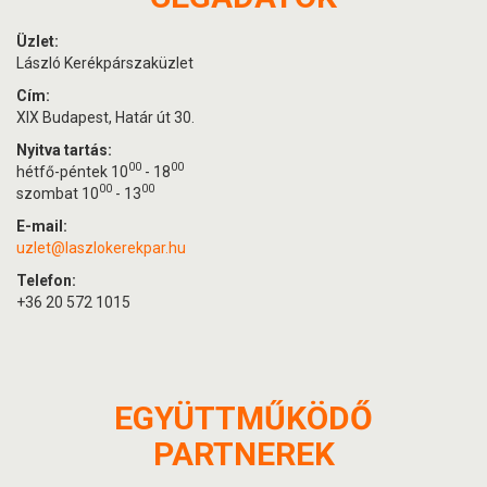
Üzlet:
László Kerékpárszaküzlet
Cím:
XIX Budapest, Határ út 30.
Nyitva tartás:
00
00
hétfő-péntek 10
- 18
00
00
szombat 10
- 13
E-mail:
uzlet@laszlokerekpar.hu
Telefon:
+36 20 572 1015
EGYÜTTMŰKÖDŐ
PARTNEREK