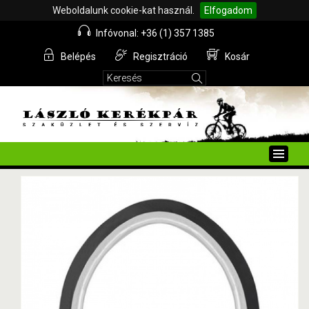
Weboldalunk cookie-kat használ.
Elfogadom
Infóvonal: +36 (1) 357 1385
Belépés
Regisztráció
Kosár
Toggle
naviga