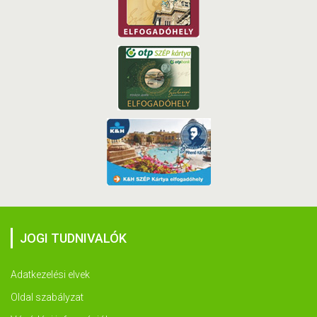
JOGI TUDNIVALÓK
Adatkezelési elvek
Oldal szabályzat