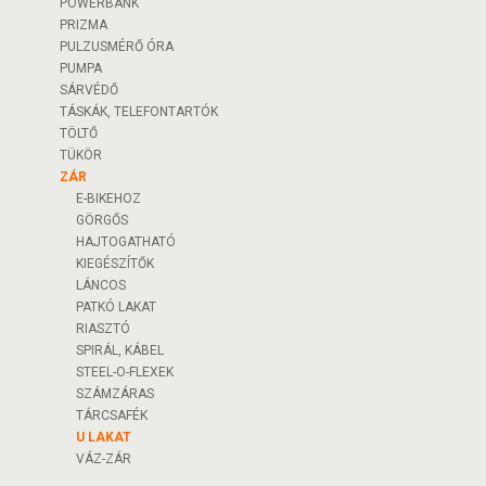
POWERBANK
PRIZMA
PULZUSMÉRŐ ÓRA
PUMPA
SÁRVÉDŐ
TÁSKÁK, TELEFONTARTÓK
TÖLTŐ
TÜKÖR
ZÁR
E-BIKEHOZ
GÖRGŐS
HAJTOGATHATÓ
KIEGÉSZÍTŐK
LÁNCOS
PATKÓ LAKAT
RIASZTÓ
SPIRÁL, KÁBEL
STEEL-O-FLEXEK
SZÁMZÁRAS
TÁRCSAFÉK
U LAKAT
VÁZ-ZÁR