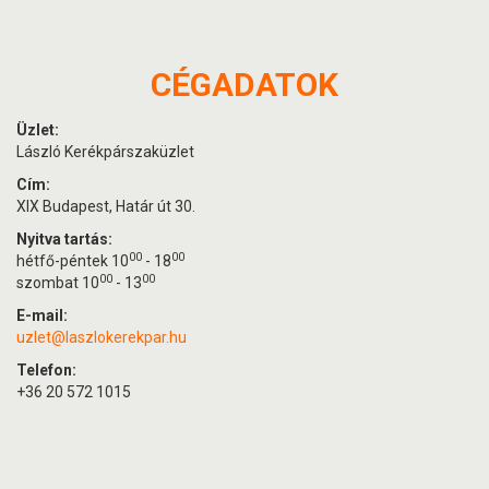
CÉGADATOK
Üzlet:
László Kerékpárszaküzlet
Cím:
XIX Budapest, Határ út 30.
Nyitva tartás:
00
00
hétfő-péntek 10
- 18
00
00
szombat 10
- 13
E-mail:
uzlet@laszlokerekpar.hu
Telefon:
+36 20 572 1015