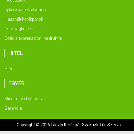
Kiegészítők
Új kerékpárok eladása
Használt kerékpárok
Csomagküldés
Cofidis expressz online áruhitel
HITEL
Hitel
EGYÉB
Miért minket válassz
Garancia
Copyright © 2026 László Kerékpár Szaküzlet és Szervíz