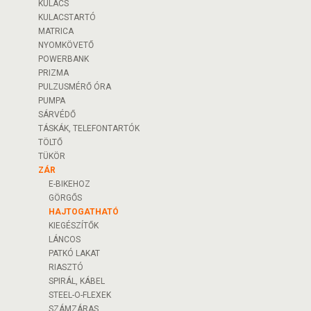
KULACS
KULACSTARTÓ
MATRICA
NYOMKÖVETŐ
POWERBANK
PRIZMA
PULZUSMÉRŐ ÓRA
PUMPA
SÁRVÉDŐ
TÁSKÁK, TELEFONTARTÓK
TÖLTŐ
TÜKÖR
ZÁR
E-BIKEHOZ
GÖRGŐS
HAJTOGATHATÓ
KIEGÉSZÍTŐK
LÁNCOS
PATKÓ LAKAT
RIASZTÓ
SPIRÁL, KÁBEL
STEEL-O-FLEXEK
SZÁMZÁRAS