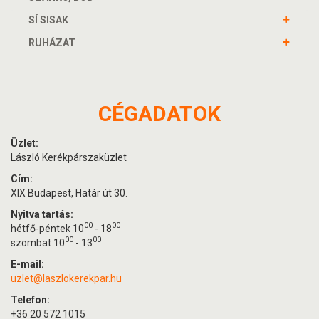
SÍ SISAK
RUHÁZAT
CÉGADATOK
Üzlet:
László Kerékpárszaküzlet
Cím:
XIX Budapest, Határ út 30.
Nyitva tartás:
00
00
hétfő-péntek 10
- 18
00
00
szombat 10
- 13
E-mail:
uzlet@laszlokerekpar.hu
Telefon:
+36 20 572 1015