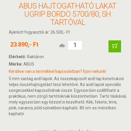
ABUS HAJTOGATHATÓ LAKAT
UGRIP BORDO 5700/80, SH
TARTÓVAL
Ajánlott fogyasztói ár: 26.500,- Ft
23.890,- Ft
db:
Elérhető:
Raktáron
Márka:
ABUS
Kérdése van a termékkel kapcsolatban? Írjon nekünk!
5 mm vastag acél lapok. Az összekapcsolt acél lap konstrukció
teljes összehajtogatást tesz lehetővé. Az acél lapok speciális
szegecsekkel kapcsolódnak össze. Egyszerűen szállítható a
praktikus, nem zörgő tartótoknak köszönhetően. Tartó táskával,
mely egyszerűen egy kézzel is kezelhető. Kék, fekete, lime,
pink, narancs,zöld színekben kapható. 80 cm-es méretben
kapható.