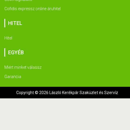
Cofidis expressz online áruhitel
HITEL
Hitel
EGYÉB
Miért minket válassz
Garancia
Copyright © 2026 László Kerékpár Szaküzlet és Szervíz