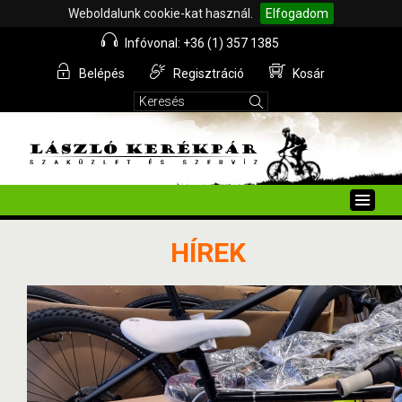
Weboldalunk cookie-kat használ.
Elfogadom
Infóvonal: +36 (1) 357 1385
Belépés
Regisztráció
Kosár
Toggle
naviga
HÍREK