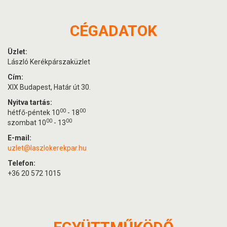
CÉGADATOK
Üzlet:
László Kerékpárszaküzlet
Cím:
XIX Budapest, Határ út 30.
Nyitva tartás:
00
00
hétfő-péntek 10
- 18
00
00
szombat 10
- 13
E-mail:
uzlet@laszlokerekpar.hu
Telefon:
+36 20 572 1015