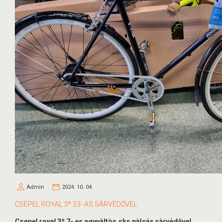
Admin
2024. 10. 04.
CSEPEL ROYAL 3* 53- AS SÀRVÈDŐVEL
Csepel royal 3* 7- es agyvàltòs,sks pàlcás sàrvèdővel.