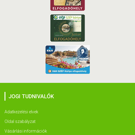
JOGI TUDNIVALÓK
Adatkezelési elvek
Oldal szabályzat
Vásárlási információk